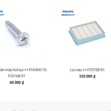
Lọc sau ++ FC9728/01
Hộc chứa bụi ++ FC6723/
320.000
₫
540.000
₫