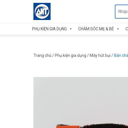
PHỤ KIỆN GIA DỤNG
CHĂM SÓC MẸ & BÉ
C
Trang chủ
/
Phụ kiện gia dụng
/
Máy hút bụi
/
Bàn chả