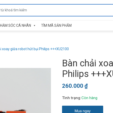
HĂM SÓC CÁ NHÂN
TÌM MÃ SẢN PHẨM
i xoay giữa robot hút bụi Philips +++XU2100
Bàn chải xoa
Philips +++
260.000
₫
Còn hàng
Mua ngay