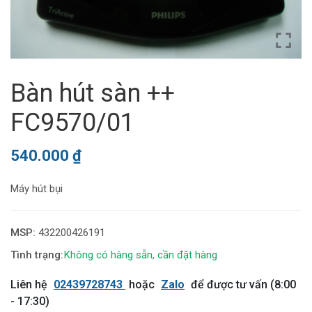
Bàn hút sàn ++
FC9570/01
540.000
₫
Máy hút bụi
MSP:
432200426191
Không có hàng sẵn, cần đặt hàng
Liên hệ
02439728743
hoặc
Zalo
để được tư vấn (8:00
- 17:30)