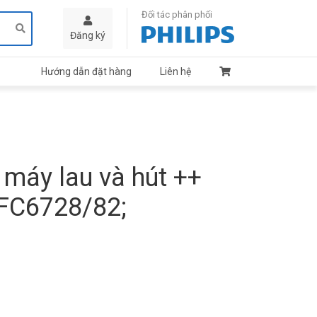
Đối tác phân phối
Đăng ký
Hướng dẫn đặt hàng
Liên hệ
 máy lau và hút ++
FC6728/82;