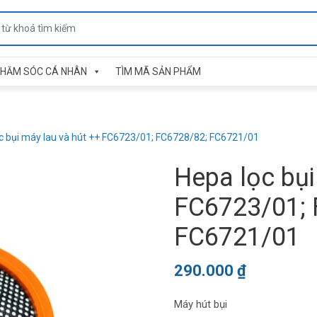
HĂM SÓC CÁ NHÂN
TÌM MÃ SẢN PHẨM
c bụi máy lau và hút ++ FC6723/01; FC6728/82; FC6721/01
Hepa lọc bụi
FC6723/01; 
FC6721/01
290.000
₫
Máy hút bụi