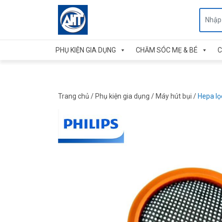
PHỤ KIỆN GIA DỤNG
CHĂM SÓC MẸ & BÉ
C
Trang chủ
/
Phụ kiện gia dụng
/
Máy hút bụi
/
Hepa lọ