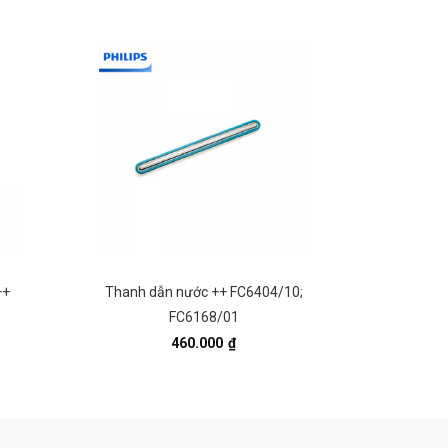
++
Thanh dẫn nước ++ FC6404/10;
Hepa sau
FC6168/01
460.000
₫