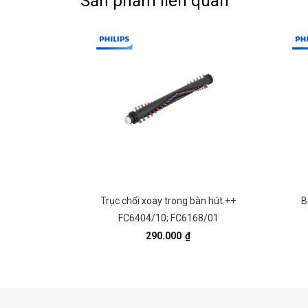
Sản phẩm liên quan
6721/01
Trục chổi xoay trong bàn hút ++
B
FC6404/10; FC6168/01
290.000
₫