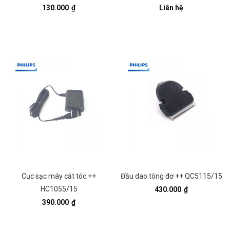
130.000
₫
Liên hệ
Cục sạc máy cắt tóc ++
Đầu dao tông đơ ++ QC5115/15
HC1055/15
430.000
₫
390.000
₫