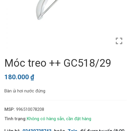
Móc treo ++ GC518/29
180.000
₫
Bàn ủi hơi nước đứng
MSP:
996510078208
Không có hàng sẵn, cần đặt hàng