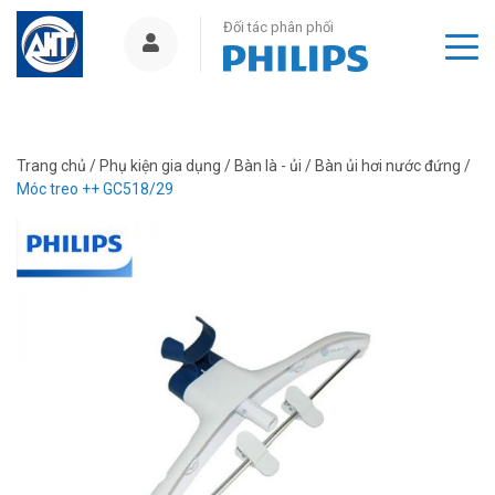
Đối tác phân phối
Trang chủ
/
Phụ kiện gia dụng
/
Bàn là - ủi
/
Bàn ủi hơi nước đứng
/
Móc treo ++ GC518/29