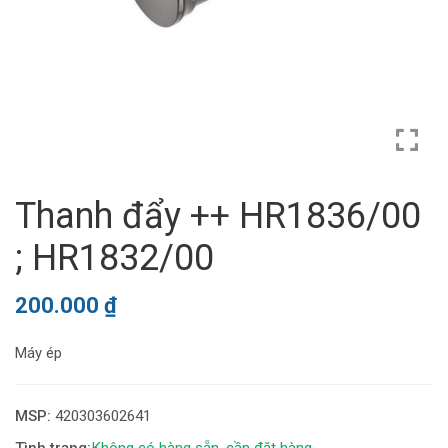
Thanh đẩy ++ HR1836/00
; HR1832/00
200.000
₫
Máy ép
MSP:
420303602641