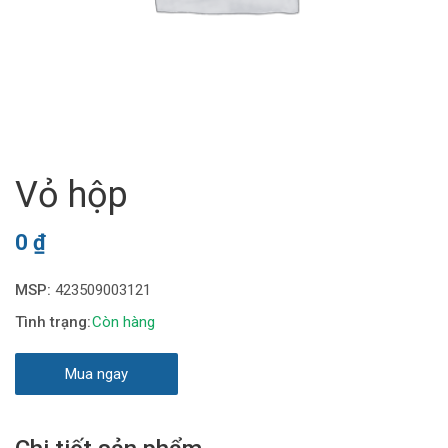
Vỏ hộp
0
₫
MSP:
423509003121
Còn hàng
Mua ngay