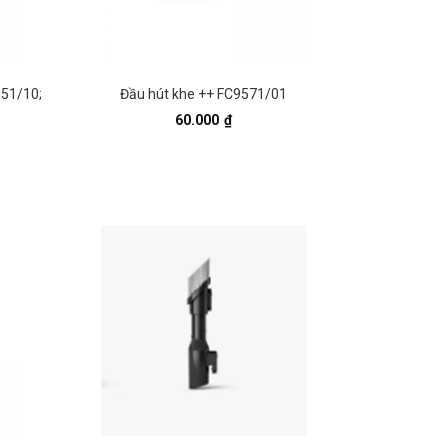
351/10;
Đầu hút khe ++ FC9571/01
60.000
₫