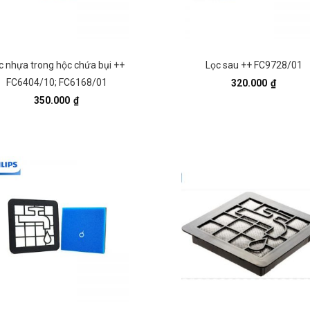
c nhựa trong hộc chứa bụi ++
Lọc sau ++ FC9728/01
FC6404/10; FC6168/01
320.000
₫
350.000
₫