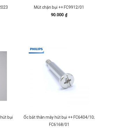
B2023
Mút chặn bụi ++ FC9912/01
90.000
₫
 hút bụi
Ốc bắt thân máy hút bụi ++ FC6404/10;
FC6168/01