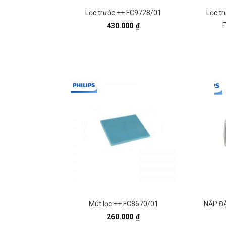
Lọc trước ++ FC9728/01
Lọc tr
F
430.000
₫
Mút lọc ++ FC8670/01
NẮP ĐẬ
260.000
₫