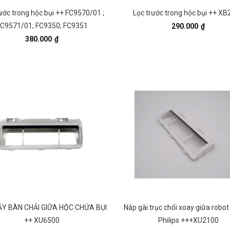
ước trong hộc bụi ++ FC9570/01 ;
Lọc trước trong hộc bụi ++ X
C9571/01; FC9350; FC9351
290.000
₫
380.000
₫
Y BÀN CHẢI GIỮA HỘC CHỨA BỤI
Nắp gài trục chổi xoay giữa robot
++ XU6500
Philips +++XU2100