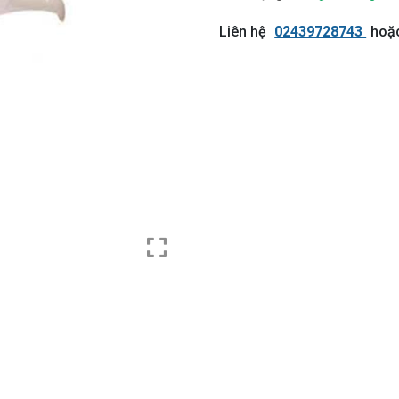
Liên hệ
02439728743
hoặ