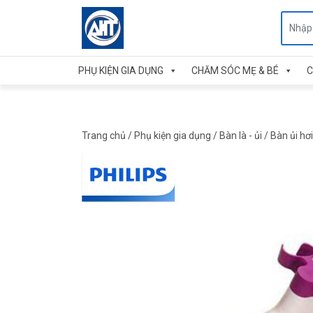
PHỤ KIỆN GIA DỤNG
CHĂM SÓC MẸ & BÉ
C
Trang chủ
/
Phụ kiện gia dụng
/
Bàn là - ủi
/
Bàn ủi hơ