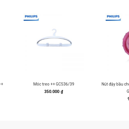
Móc treo ++ GC536/39
Nút đậy bầu chứa nước(màu hồ
GC504/39
350.000
₫
90.000
₫