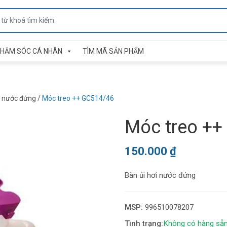
HĂM SÓC CÁ NHÂN
TÌM MÃ SẢN PHẨM
i nước đứng
/
Móc treo ++ GC514/46
Móc treo ++
150.000
₫
Bàn ủi hơi nước đứng
MSP:
996510078207
Không có hàng sẵn