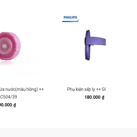
ng) ++
Phụ kiện xếp ly ++ GC536/39
Tay cầm bàn
180.000
₫