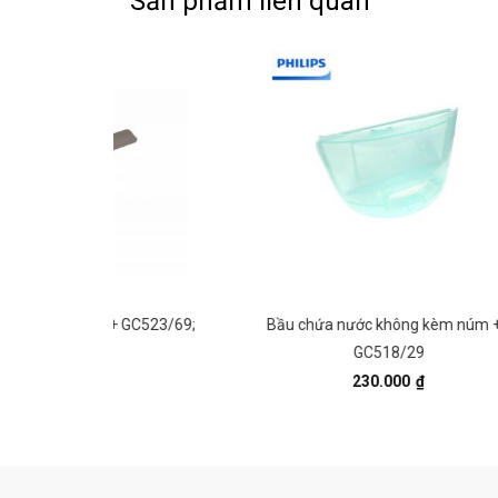
Sản phẩm liên quan
++ GC523/69;
Bầu chứa nước không kèm núm ++
GC518/29
230.000
₫